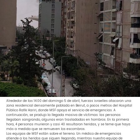
Alrededor de las 14:00 del domingo 5 de abril, fuerzas israelíes atacaron una
zona residencial densamente poblada en Beirut, a pocos metros del Hospital
Público Rafik Hariri, donde MSF apoya el servicio de emergencias. A
continuación, se produjo la llegada masiva de víctimas: las personas
llegaban sangrando, algunas eran trasladadas en hombros. En la primera
hora, 4 personas murieron y casi 40 resultaron heridas, y se teme que haya
más a medida que se remueven los escombros.
Los equipos de MSF están sobre el terreno. Un médico de emergencias
atiende a los heridos que siguen llegando, mientras nuestro equipo de