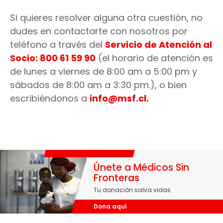
socias, donantes individuales, fundaciones y empresas de
compran en el terreno para poder contribuir con las
compartirla reenviándola a tus conocidos.
que nos informen ante casos que resulten sospechosos.
MÁS INFO
todo el mundo.
economías locales.
- Participar en nuestras reuniones y eventos especiales.
Si tienes dudas sobre si eres víctima de un engaño o
Si quieres resolver alguna otra cuestión, no
- Difundiendo nuestro mensaje siguiéndonos
fraude en nombre de la organización, por favor
dudes en contactarte con nosotros por
en
comunícate a través de nuestro correo
nuestras redes sociales
y compartiendo nuestros
teléfono a través del
Servicio de Atención al
contenidos
electrónico:
info@msf.cl
. Si quieres más información al
respecto,
ingresa
aquí
.
Socio: 800 61 59 90
(el horario de atención es
Todas estas opciones están disponibles en
nuestra
de lunes a viernes de 8:00 am a 5:00 pm y
página web
o bien, escribiendo un e-mail a
info@msf.cl
sábados de 8:00 am a 3:30 pm.), o bien
escribiéndonos a
info@msf.cl
.
Únete a Médicos Sin
Fronteras
Tu donación salva vidas
Dona aquí