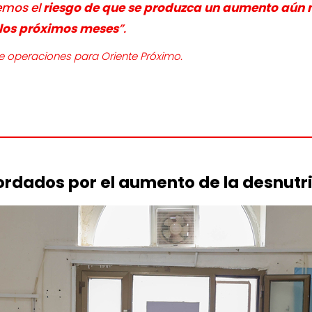
emos el
riesgo de que se produzca un aumento aún
 los próximos meses
”.
operaciones para Oriente Próximo.
ordados por el aumento de la desnutr