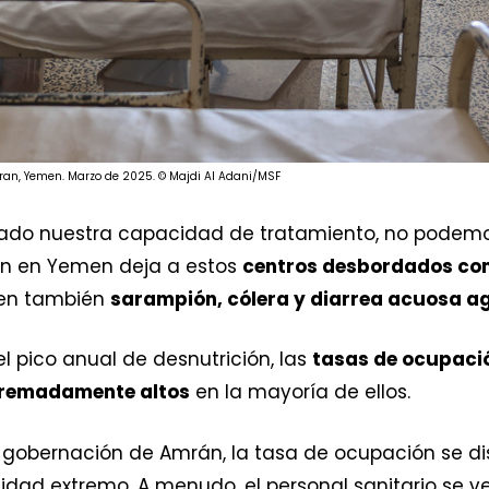
ran, Yemen. Marzo de 2025. © Majdi Al Adani/MSF
o nuestra capacidad de tratamiento, no podemos 
ón en Yemen deja a estos
centros desbordados con
nen también
sarampión, cólera y diarrea acuosa 
l pico anual de desnutrición, las
tasas de ocupaci
xtremadamente altos
en la mayoría de ellos.
la gobernación de Amrán, la tasa de ocupación se d
idad extremo. A menudo, el personal sanitario se ve