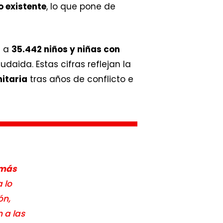
 existente
, lo que pone de
n a
35.442 niños y niñas con
udaida. Estas cifras reflejan la
nitaria
tras años de conflicto e
 más
 lo
ón,
 a las