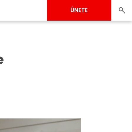
ÚNETE
e