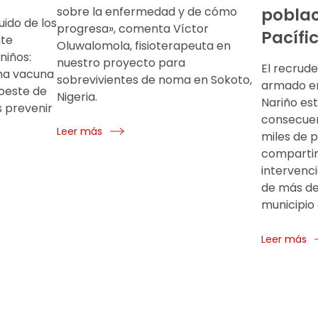
sobre la enfermedad y de cómo
poblac
uido de los
progresa», comenta Víctor
Pacífi
te
Oluwalomola, fisioterapeuta en
niños:
nuestro proyecto para
El recrude
na vacuna
sobrevivientes de noma en Sokoto,
armado e
 oeste de
Nigeria.
Nariño es
s prevenir
consecuen
Leer más
miles de p
compartim
intervenc
de más de 
municipio
Leer más