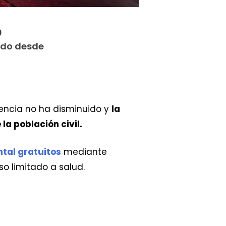
0
ndo desde
lencia no ha disminuido y
la
a población civil.
ntal gratuitos
mediante
o limitado a salud.