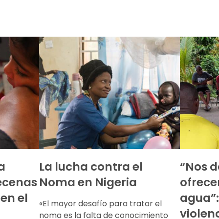
a
La lucha contra el
“Nos d
ecenas
Noma en Nigeria
ofrece
en el
agua”:
«El mayor desafío para tratar el
violen
noma es la falta de conocimiento