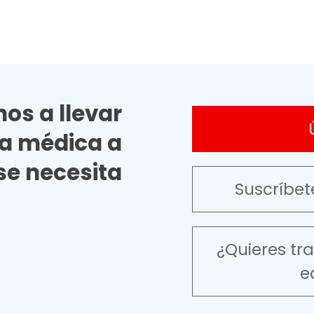
os a llevar
ia médica a
e necesita
Suscríbet
¿Quieres tr
e