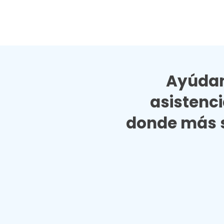
Ayúdan
asistenc
donde más s