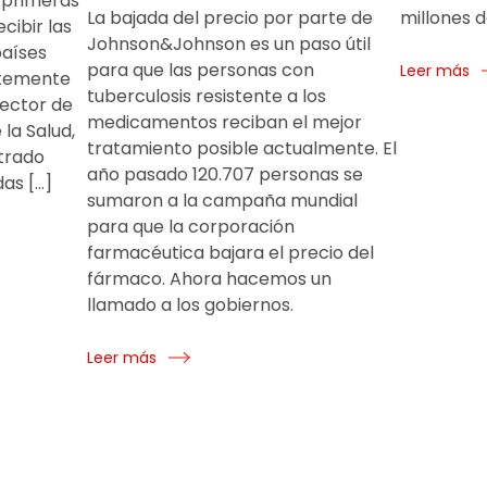
 primeras
La bajada del precio por parte de
millones 
ibir las
Johnson&Johnson es un paso útil
países
para que las personas con
Leer más
ntemente
tuberculosis resistente a los
rector de
medicamentos reciban el mejor
la Salud,
tratamiento posible actualmente. El
strado
año pasado 120.707 personas se
as […]
sumaron a la campaña mundial
para que la corporación
farmacéutica bajara el precio del
fármaco. Ahora hacemos un
llamado a los gobiernos.
Leer más