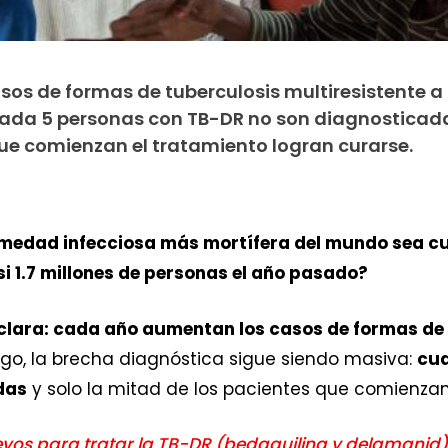
s de formas de tuberculosis multiresistente a 
ada 5 personas con TB-DR no son diagnosticada
que comienzan el tratamiento logran curarse.
rmedad infecciosa más mortífera del mundo sea cu
si 1.7 millones de personas el año pasado?
clara: cada año aumentan los casos de formas de t
o, la brecha diagnóstica sigue siendo masiva:
cua
das
y solo la mitad de los pacientes que comienzan
os para tratar la TB-DR (bedaquilina y delamanid)