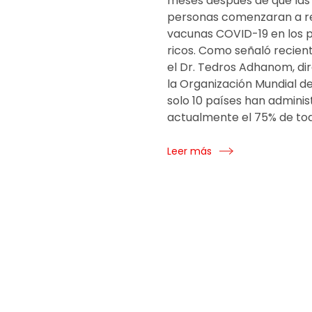
meses después de que las
personas comenzaran a rec
vacunas COVID-19 en los 
ricos. Como señaló recie
el Dr. Tedros Adhanom, di
la Organización Mundial de 
solo 10 países han admini
actualmente el 75% de tod
Leer más