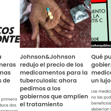
a
Johnson&Johnson
Qué pu
imeras
redujo el precio de los
gobier
unas
medicamentos para la
medic
s de
tuberculosis: ahora
un lujo
pedimos a los
Las medici
gobiernos que amplíen
no las po
a primera
el tratamiento
beneficio
duce dos
deberían 