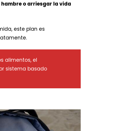
e hambre o arriesgar la vida
ida, este plan es
iatamente.
s alimentos, el
ior sistema basado