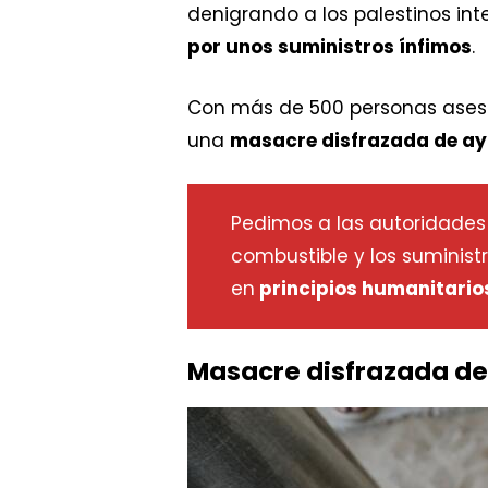
denigrando a los palestinos in
por unos suministros ínfimos
.
Con más de 500 personas asesi
una
masacre disfrazada de a
Pedimos a las autoridades i
combustible y los suminist
en
principios humanitario
Masacre disfrazada d