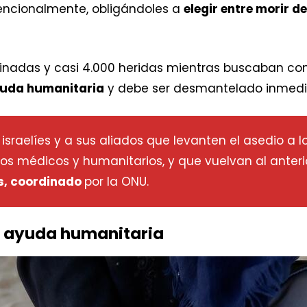
tencionalmente, obligándoles a
elegir entre morir d
nadas y casi 4.000 heridas mientras buscaban com
yuda humanitaria
y debe ser desmantelado inmed
sraelíes y a sus aliados que levanten el asedio a lo
ros médicos y humanitarios, y que vuelvan al anter
s, coordinado
por la ONU.
e ayuda humanitaria