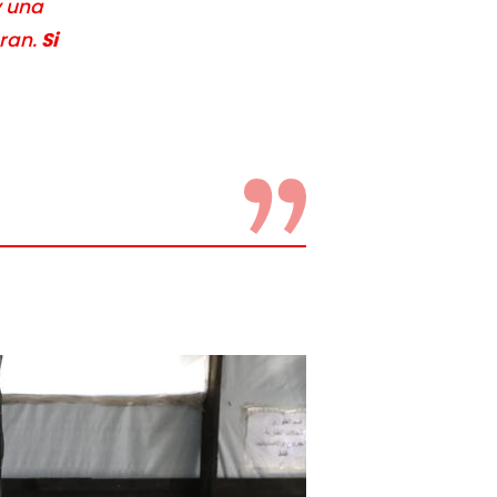
y una
aran.
Si