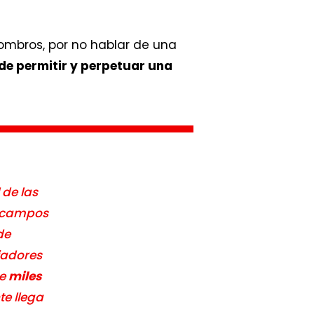
mbros, por no hablar de una
e permitir y perpetuar una
 de las
de campos
de
ajadores
ue
miles
nte llega