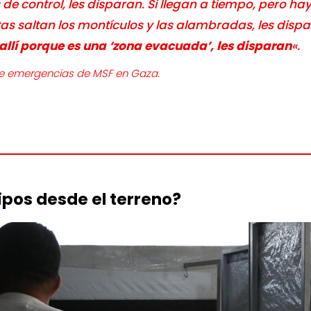
 de control, les disparan. Si llegan a tiempo, pero ha
s saltan los montículos y las alambradas, les disp
 allí porque es una ‘zona evacuada’, les disparan
«.
de emergencias de MSF en Gaza.
pos desde el terreno?