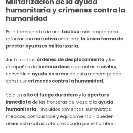
Militarización de la ayuda
humanitaria y crímenes contra la
humanidad
Esto forma parte de una
táctica
más amplia para
reforzar una
narrativa
unilateral:
la única forma de
prestar ayuda es militarizarla
.
Junto con las
órdenes de desplazamiento
y las
campañas de
bombardeos
que matan a
civiles
,
convertir la
ayuda en arma
de esta manera puede
constituir
crímenes contra la humanidad
.
Sólo un
alto el fuego duradero
y la
apertura
inmediata
de las fronteras de Gaza a la a
yuda
humanitaria
—incluidos alimentos, suministros
médicos, combustible y equipamiento— pueden
aliviar esta catástrofe provocada por el hombre».