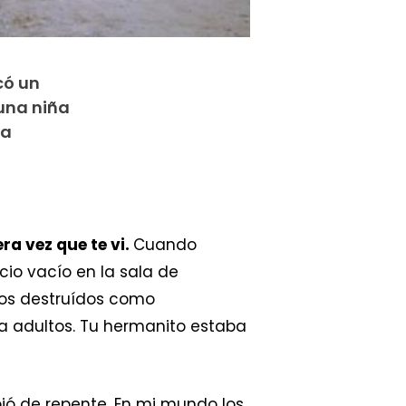
có un
 una niña
ta
ra vez que te vi.
Cuando
cio vacío en la sala de
pos destruídos como
a adultos. Tu hermanito estaba
ió de repente. En mi mundo los