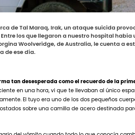
rca de Tal Maraq, Irak, un ataque suicida provo
Entre los que llegaron a nuestro hospital había
rgina Woolveridge, de Australia, le cuenta a es
a de ese día.
rma tan desesperada como el recuerdo de la prime
iente en una hora, vi que te llevaban al único espa
damente. El tuyo era uno de los dos pequeños cuer
ostados sobre una camilla de acero destinada par
r agrio del vómito cuando todo lo que conocía camb