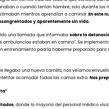
naban o cuando tenían hambre, solo durante los mi
lastimaban mientras aprendían a caminar.
En este n
ensangrentados y aparentemente sin vida.
bido una llamada que informaba
sobre la detonaci
as ambulancias estaban en camino”. Se implementa
ngún entrenamiento podría haberme preparado para 
e llegaba una nueva camilla, nos veíamos envuelt
e intentar acomodar todas las camas extra.
Nos prep
ita”
itados
, donde la mayoría del personal médico viv