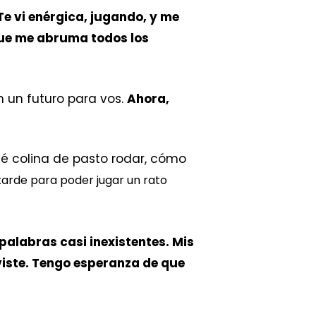
T
e vi
enérgica,
jugando
,
y
me
que me abruma todos los
 un futuro para vos.
Ahora,
ué colina de pasto rodar, cómo
tarde para poder jugar un rato
palabras casi inexistentes.
Mis
iste. Tengo esperanza de que