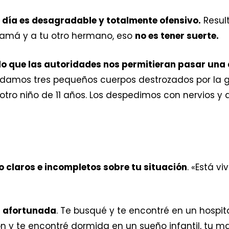
e día es desagradable y totalmente ofensivo.
Resul
amá y a tu otro hermano, eso
no es tener suerte.
o que las autoridades nos permitieran pasar una
mos tres pequeños cuerpos destrozados por la gue
tro niño de 11 años. Los despedimos con nervios y 
 claros e incompletos sobre tu situación
. «Está vi
la afortunada
. Te busqué y te encontré en un hospita
ón y te encontré dormida en un sueño infantil, tu m