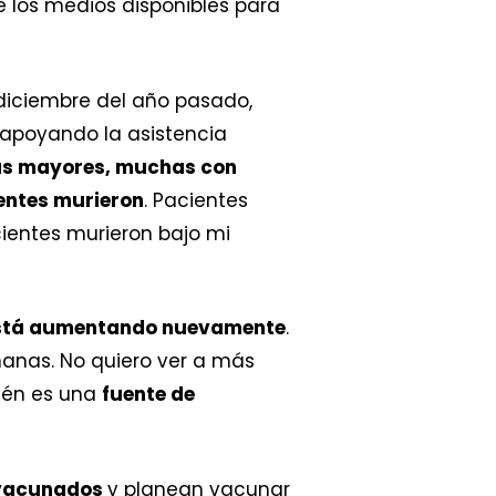
los medios disponibles para
 diciembre del año pasado,
 apoyando la asistencia
s mayores, muchas con
entes murieron
. Pacientes
ientes murieron bajo mi
está aumentando nuevamente
.
manas. No quiero ver a más
bién es una
fuente de
o vacunados
y planean vacunar