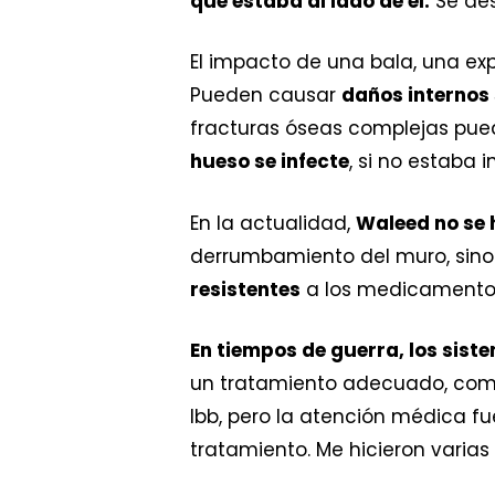
que estaba al lado de él.
Se des
El impacto de una bala, una e
Pueden causar
daños internos 
fracturas óseas complejas pued
hueso se infecte
, si no estaba 
En la actualidad,
Waleed no se 
derrumbamiento del muro, sino
resistentes
a los medicamentos
En tiempos de guerra, los sis
un tratamiento adecuado, como
Ibb, pero la atención médica fu
tratamiento. Me hicieron varias 