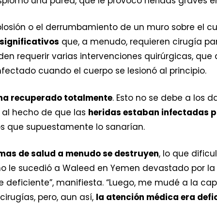
plomó una pared, que le provocó heridas graves en
xplosión o el derrumbamiento de un muro sobre el 
significativos
que, a menudo, requieren cirugía para
en requerir varias intervenciones quirúrgicas, qu
infectado cuando el cuerpo se lesionó al principio.
ha recuperado totalmente
. Esto no se debe a los 
 al hecho de que las
heridas estaban infectadas p
 que supuestamente lo sanarían.
temas de salud a menudo se destruyen
, lo que dific
 le sucedió a Waleed en Yemen devastado por la g
e deficiente”, manifiesta. “Luego, me mudé a la capi
cirugías, pero, aun así,
la atención médica era defi