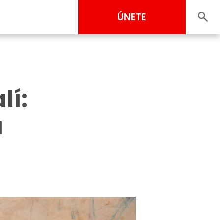
ÚNETE
lí:
a