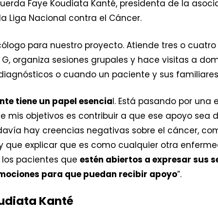
ecuerda Faye Koudiata Kanté, presidenta de la asoci
 Liga Nacional contra el Cáncer.
logo para nuestro proyecto. Atiende tres o cuatro 
nt G, organiza sesiones grupales y hace visitas a dom
agnósticos o cuando un paciente y sus familiares 
ente tiene un papel esencia
l. Está pasando por una 
e mis objetivos es contribuir a que ese apoyo sea d
davía hay creencias negativas sobre el cáncer, co
y que explicar que es como cualquier otra enferme
los pacientes que
estén abiertos a expresar sus 
mociones para que puedan recibir apoyo
”.
udiata Kanté