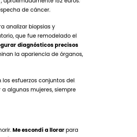
r, aproximadamente 152 euros.
ospecha de cáncer.
ra analizar biopsias y
atorio, que fue remodelado el
gurar diagnósticos precisos
inan la apariencia de órganos,
n los esfuerzos conjuntos del
ar a algunas mujeres, siempre
orir.
Me escondí a llorar
para