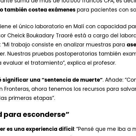
tante suma de más de 100.000 francos CFA, es deci
to también costea exámenes
para pacientes con s
G tiene el único laboratorio en Malí con capacidad pa
sor Cheick Boukadary Traoré está a cargo del labor
“Mi trabajo consiste en analizar muestras para
ase
r. Nuestras pruebas postoperatorias también exam
 evaluar el tratamiento”, explica el profesor.
 significar una “sentencia de muerte”
. Añade: “Co
in Fronteras, ahora tenemos los recursos para salv
las primeras etapas”.
d para esconderse”
r es una experiencia difícil
:
“Pensé que me iba a m