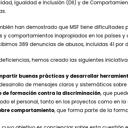
sidad, Igualdad e Inclusión (DII) y de Comportam
as.
ambién han demostrado que MSF tiene dificultades 
os y comportamientos inapropiados en los países 
cibimos 389 denuncias de abusos, incluidas 41 por d
ficiencias, hemos creado las siguientes iniciativa
partir buenas prácticas y desarrollar herramient
l desarrollo de mensajes claros y sistemáticos sob
de formación contra la discriminación
, que pued
todo el personal, tanto en los proyectos como en la
sobre comportamiento
, que forma parte de la forma
, cuyo objetivo es concienciar sobre esta cuestión e