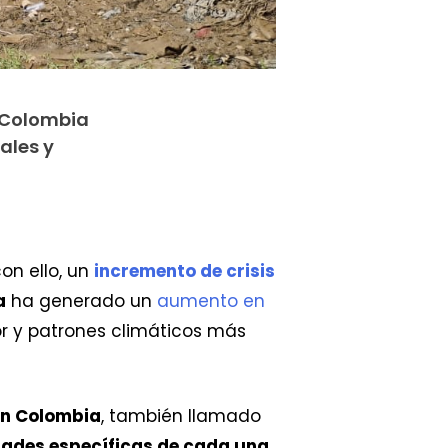
n Colombia
ales y
con ello, un
incremento de crisis
a
ha generado un
aumento en
or y patrones climáticos más
en Colombia
, también llamado
sidades específicas de cada una