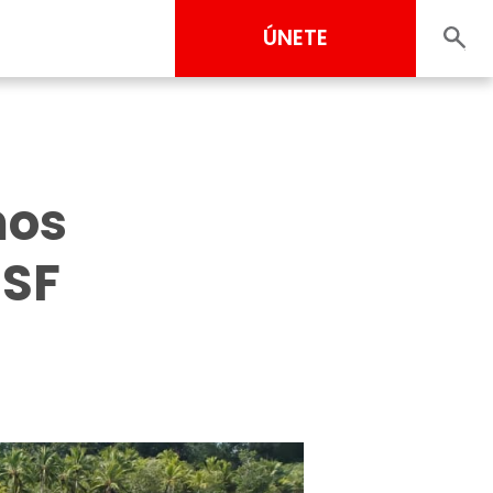
ÚNETE
mos
MSF