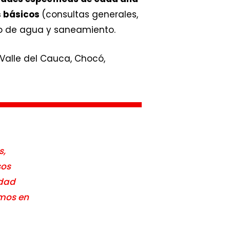
s básicos
(consultas generales,
co de agua y saneamiento.
Valle del Cauca, Chocó,
s,
sos
idad
imos en