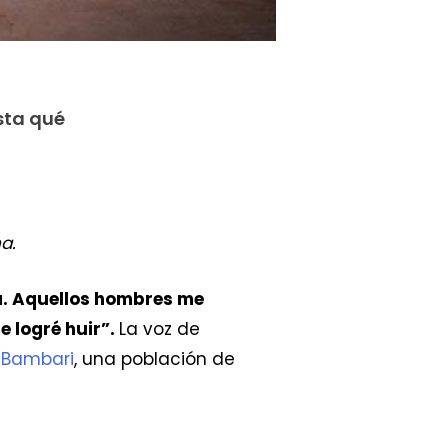
sta qué
a.
a. Aquellos hombres me
e logré huir”.
La voz de
n
Bambari
, una población de