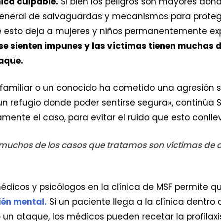
nica culpable.
Si bien los peligros son mayores don
general de salvaguardas y mecanismos para protege
 esto deja a mujeres y niños permanentemente expu
se sienten impunes y las víctimas tienen muchas d
taque.
familiar o un conocido ha cometido una agresión se
un refugio donde poder sentirse segura», continúa 
amente el caso, para evitar el ruido que esto conllev
 muchos de los casos que tratamos son víctimas de a
 médicos y psicólogos en la clínica de MSF permite 
ién mental.
Si un paciente llega a la clínica dentro
un ataque, los médicos pueden recetar la profilaxi