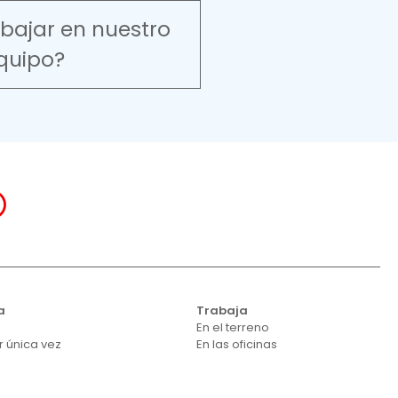
abajar en nuestro
quipo?
a
Trabaja
En el terreno
r única vez
En las oficinas