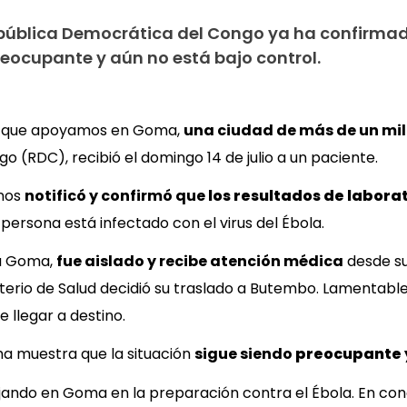
República Democrática del Congo ya ha confirmad
reocupante y aún no está bajo control.
la que apoyamos en Goma,
una ciudad de más de un mil
 (RDC), recibió el domingo 14 de julio a un paciente.
 nos
notificó y confirmó que
los resultados de labora
a persona está infectado con el virus del Ébola.
 a Goma,
fue aislado
y recibe atención médica
desde su
sterio de Salud
decidió su traslado a Butembo. Lamentabl
e llegar a destino.
ma muestra que la situación
sigue siendo
preocupante y
ando en Goma en la preparación contra el Ébola. En conc