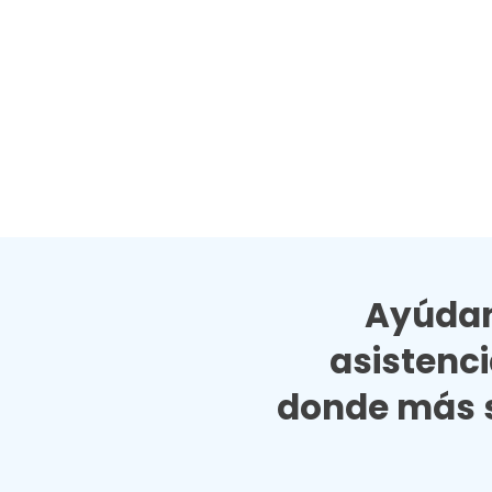
Ayúdan
asistenc
donde más s