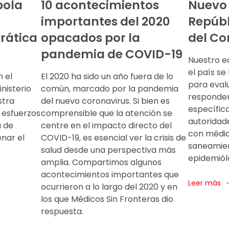
bola
10 acontecimientos
Nuevo 
importantes del 2020
Repúb
rática
opacados por la
del C
pandemia de COVID-19
Nuestro e
el país se
 el
El 2020 ha sido un año fuera de lo
para evalu
nisterio
común, marcado por la pandemia
responder
stra
del nuevo coronavirus. Si bien es
específica
 esfuerzos
comprensible que la atención se
autoridad
 de
centre en el impacto directo del
con médic
nar el
COVID-19, es esencial ver la crisis de
saneamient
salud desde una perspectiva más
epidemiól
amplia. Compartimos algunos
acontecimientos importantes que
Leer más
ocurrieron a lo largo del 2020 y en
los que Médicos Sin Fronteras dio
respuesta.