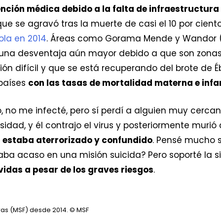
ención médica debido a la falta de infraestructu
que se agravó tras la muerte de casi el 10 por cient
ola en 2014
. Áreas como Gorama Mende y Wandor
 una desventaja aún mayor debido a que son zonas
ón difícil y que se está recuperando del brote de É
 países
con las tasas de mortalidad materna e inf
ó, no me infecté, pero sí perdí a alguien muy cerca
idad, y él contrajo el virus y posteriormente murió
,
estaba aterrorizado y confundido
. Pensé mucho s
ba acaso en una misión suicida? Pero soporté la sit
vidas a pesar de los graves riesgos
.
as (MSF) desde 2014.
© MSF