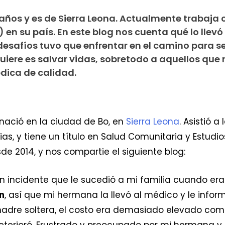
os y es de Sierra Leona. Actualmente trabaja 
 en su país. En este blog nos cuenta qué lo llevó
desafíos tuvo que enfrentar en el camino para s
uiere es salvar vidas, sobretodo a aquellos que
dica de calidad.
ació en la ciudad de Bo, en
Sierra Leona
. Asistió a
as, y tiene un título en Salud Comunitaria y Estudio
de 2014, y nos compartie el siguiente blog:
un incidente que le sucedió a mi familia cuando er
n
, así que mi hermana la llevó al médico y le info
 madre soltera, el costo era demasiado elevado como
deterioró. Frustrado y preocupado por mi hermana y