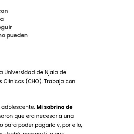
con
 a
eguir
 no pueden
 la Universidad de Njala de
s Clínicos (CHO). Trabaja con
a adolescente.
Mi sobrina de
rmaron que era necesaria una
 para poder pagarlo y, por ello,
 su bebé, compartí lo que