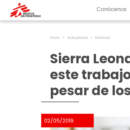
Conócenos
Inicio
>
Actualidad
>
Noticias
Sierra Leona
este trabaj
pesar de lo
02/05/2019