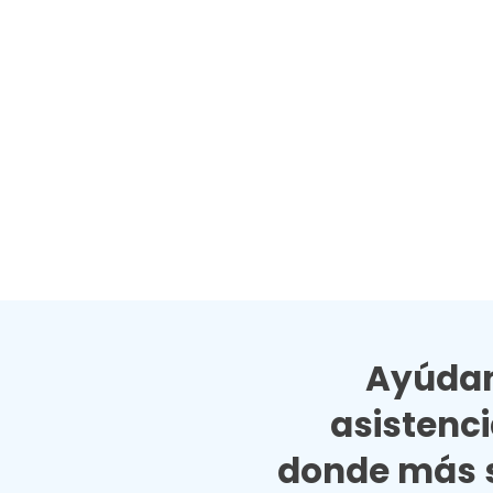
Ayúdan
asistenc
donde más s