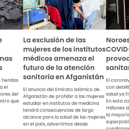
e
La exclusión de las
Noroest
mujeres de los institutos
COVID-
onas
médicos amenaza el
provoc
s
futuro de la atención
sanita
sanitaria en Afganistán
s heridas
El corona
a el
con debil
El anuncio del Emirato Islámico de
ores del
salud ya f
Afganistán de prohibir a las mujeres
entro que
En esta zo
estudiar en institutos de medicina
millones 
tendrá consecuencias de largo
la mayorí
alcance para la salud de las mujeres
superpobl
en el país, advertimos desde
condicione