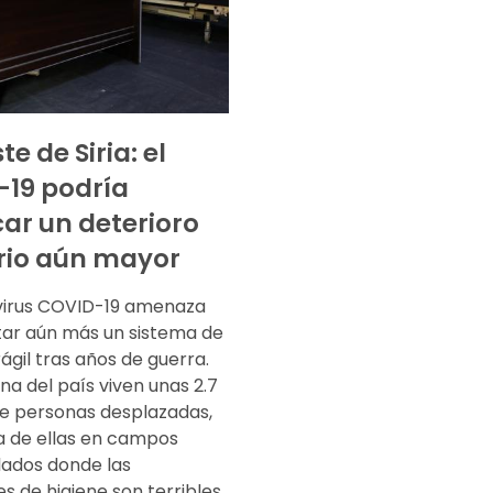
e de Siria: el
19 podría
ar un deterioro
rio aún mayor
virus COVID-19 amenaza
itar aún más un sistema de
rágil tras años de guerra.
na del país viven unas 2.7
de personas desplazadas,
a de ellas en campos
ados donde las
s de higiene son terribles