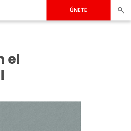
ÚNETE
n el
l