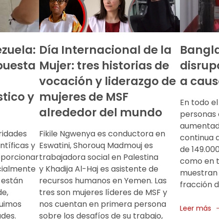
zuela:
Día Internacional de la
Bangla
puesta
Mujer: tres historias de
disrup
vocación y liderazgo de
a caus
tico y
mujeres de MSF
En todo el
alrededor del mundo
personas
aumentad
ridades
Fikile Ngwenya es conductora en
continua 
ntíficas y
Eswatini, Shorouq Madmouj es
de 149.00
oporcionar
trabajadora social en Palestina
como en to
icialmente
y Khadija Al-Haj es asistente de
muestran 
 están
recursos humanos en Yemen. Las
fracción d
de,
tres son mujeres líderes de MSF y
guimos
nos cuentan en primera persona
Leer más
des.
sobre los desafíos de su trabajo,