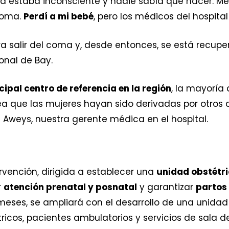
ía estaba inconsciente y nadie sabía qué hacer. Me
coma.
Perdí a mi bebé
, pero los médicos del hospital
ra salir del coma y, desde entonces, se está recupe
onal de Bay.
cipal centro de referencia en la región
, la mayoría
sea que las mujeres hayan sido derivadas por otros 
Aweys, nuestra gerente médica en el hospital.
rvención, dirigida a establecer una
unidad obstétri
r
atención prenatal y posnatal
y garantizar
partos
 meses, se ampliará con el desarrollo de una unidad
ricos, pacientes ambulatorios y servicios de sala d