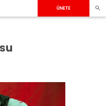
ÚNETE
 su