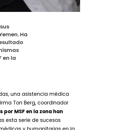
 sus
 Yemen. Ha
resultado
 mismas
 en la
das, una asistencia médica
afirma Ton Berg, coordinador
s por MSF en la zona han
ras esta serie de sucesos
 médicas y humanitarias en la