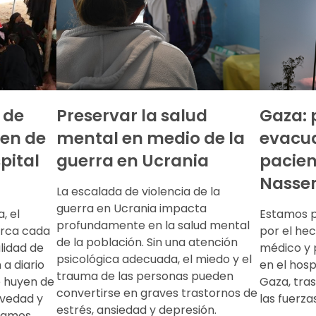
 de
Preservar la salud
Gaza: 
en de
mental en medio de la
evacua
pital
guerra en Ucrania
pacien
Nasse
La escalada de violencia de la
guerra en Ucrania impacta
, el
Estamos 
profundamente en la salud mental
erca cada
por el he
de la población. Sin una atención
lidad de
médico y 
psicológica adecuada, el miedo y el
 a diario
en el hosp
trauma de las personas pueden
e huyen de
Gaza, tras
convertirse en graves trastornos de
avedad y
las fuerzas
estrés, ansiedad y depresión.
tamos