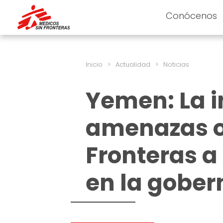
Conócenos
Inicio
>
Actualidad
>
Noticias
Yemen: La i
amenazas o
Fronteras a
en la gober