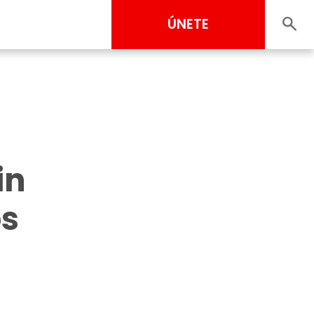
ÚNETE
in
os