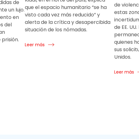
didas de
de violenc
que el espacio humanitario “se ha
e un lujo.
estas zona
visto cada vez más reducido” y
mento en
incertidu
alerta de la crítica y desapercibida
s del
de EE. UU.
situación de los nómadas.
han
permanece
prisión.
quienes h
Leer más
sus solici
Unidos.
Leer más