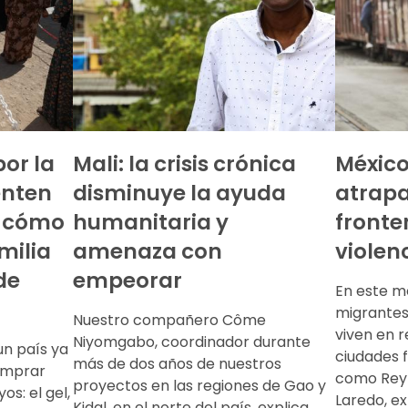
or la
Mali: la crisis crónica
México
enten
disminuye la ayuda
atrapa
r cómo
humanitaria y
fronte
milia
amenaza con
violen
de
empeorar
En este m
migrantes 
Nuestro compañero Côme
viven en r
Niyomgabo, coordinador durante
un país ya
ciudades f
más de dos años de nuestros
comprar
como Reyn
proyectos en las regiones de Gao y
os: el gel,
Laredo, ex
Kidal, en el norte del país, explica