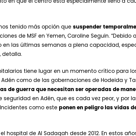
 en que el centro está especialmente lleno a ca
hemos tenido más opción que
suspender temporalmen
iones de MSF en Yemen, Caroline Seguin. “Debido a 
o en las últimas semanas a plena capacidad, espe
 detalla.
italarios tiene lugar en un momento crítico para los
e Adén como de las gobernaciones de Hodeida y Ta
das de guerra que necesitan ser operadas de mane
e seguridad en Adén, que es cada vez peor, y por l
 Incidentes como este
ponen en peligro las vidas d
el hospital de Al Sadaqah desde 2012. En estos año