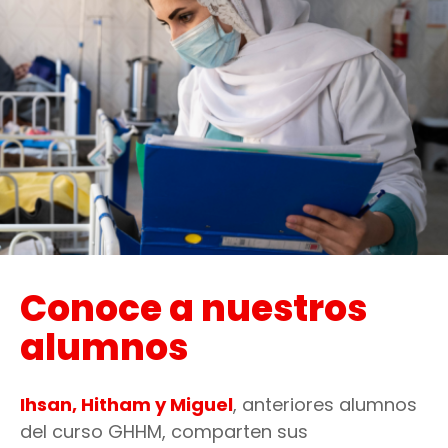
Comisionado de Información si consideras que el
tratamiento de tus datos personales no se ajusta a la ley.
Lee nuestro aviso de privacidad para conocer todos los
detalles de la
política de privacidad de MSF Reino Unido
y
cómo ponerte en contacto con nosotros.
Conoce a nuestros
alumnos
Ihsan, Hitham y Miguel
, anteriores alumnos
del curso GHHM, comparten sus