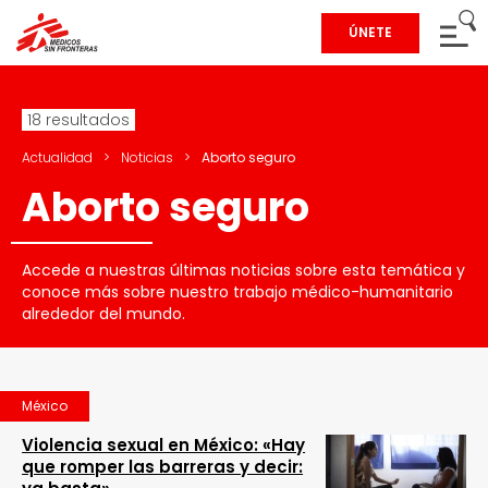
ÚNETE
18 resultados
Actualidad
>
Noticias
>
Aborto seguro
Aborto seguro
Accede a nuestras últimas noticias sobre esta temática y
conoce más sobre nuestro trabajo médico-humanitario
alrededor del mundo.
México
Violencia sexual en México: «Hay
que romper las barreras y decir: