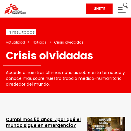
ÚNETE
14 resultados
Actualidad
>
Noticias
>
Crisis olvidadas
Crisis olvidadas
Accede a nuestras últimas noticias sobre esta temática y
conoce más sobre nuestro trabajo médico-humanitario
alrededor del mundo.
Cumplimos 50 años: ¿por qué el
mundo sigue en emergencia?