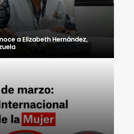
noce a Elizabeth Hernández,
zuela