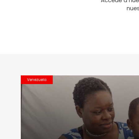
Accede a nue
nues
Venezuela