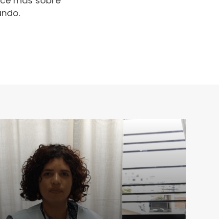
oce más sobre
undo.