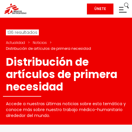
ÚNETE
136 resultados
Actualidad
>
Noticias
>
Distribución de artículos de primera necesidad
Distribución de
artículos de primera
necesidad
Accede a nuestras últimas noticias sobre esta temática y
conoce más sobre nuestro trabajo médico-humanitario
alrededor del mundo.