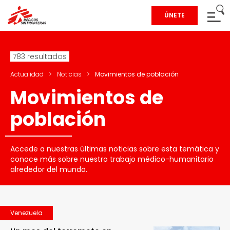
ÚNETE
783 resultados
Actualidad
>
Noticias
>
Movimientos de población
Movimientos de
población
Accede a nuestras últimas noticias sobre esta temática y
conoce más sobre nuestro trabajo médico-humanitario
alrededor del mundo.
Venezuela