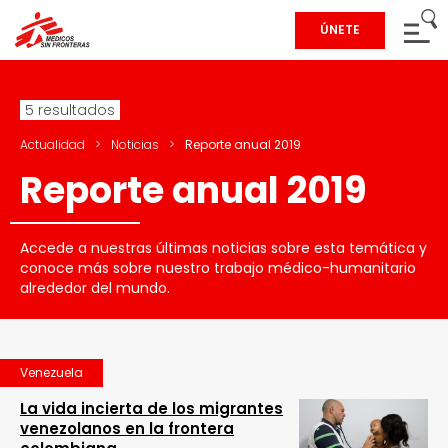
ÚNETE
5 resultados
Actualidad
>
Noticias
>
Reporte anual 2019
Reporte anual 2019
Accede a nuestras últimas noticias sobre esta temática y
conoce más sobre nuestro trabajo médico-humanitario
alrededor del mundo.
Venezuela
La vida incierta de los migrantes
venezolanos en la frontera