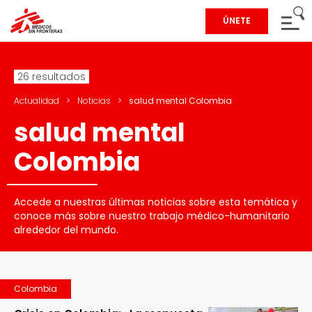
ÚNETE
26 resultados
Actualidad
>
Noticias
>
salud mental Colombia
salud mental
Colombia
Accede a nuestras últimas noticias sobre esta temática y
conoce más sobre nuestro trabajo médico-humanitario
alrededor del mundo.
Colombia