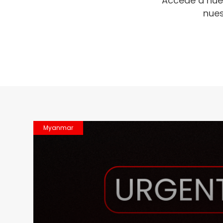
Accede a nue
nues
Myanmar