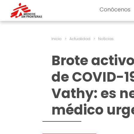
Conócenos
Inicio
>
Actualidad
>
Noticias
Brote activ
de COVID-1
Vathy: es n
médico urg