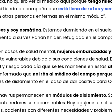
a, no quiero ver al médico aquí porque
tengo mie
n mi tienda de campaña que
está llena de ratas y se
n otras personas enfermas en el mismo módulo”.
es y soy asmática
. Estamos durmiendo en el suelo, 
enta a su vez Hanan Khider, refugiada en el camp
n casos de salud mental,
mujeres embarazadas y s
vulnerables debido a sus condiciones de salud. E
 y riesgo cada día que se les mantiene en estas
a
 informado que
no irán al médico del campo porque 
s de aislamiento en el caso de dar positivo para C
ronavirus permanecen en
módulos de aislamiento
. 
ontenedores son abominables. Hay agujeros en el su
 pacientes con diferentes necesidades y problema