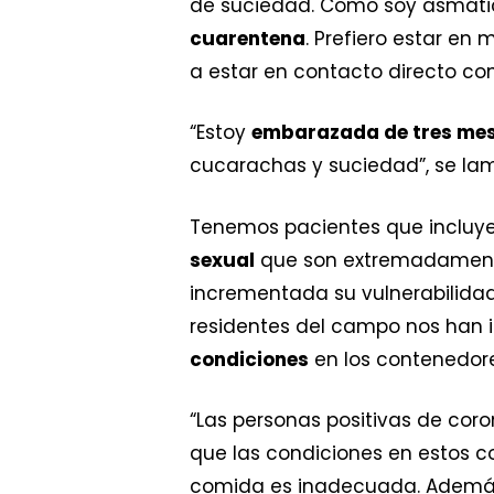
de suciedad. Como soy asmátic
cuarentena
. Prefiero estar e
a estar en contacto directo co
“Estoy
embarazada de tres mes
cucarachas y suciedad”, se lam
Tenemos pacientes que incluye
sexual
que son extremadamente 
incrementada su vulnerabilidad
residentes del campo nos han
condiciones
en los contenedore
“Las personas positivas de co
que las condiciones en estos c
comida es inadecuada. Además,