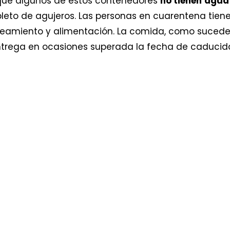
 que algunos de estos contenedores
no tienen
agua 
epleto de agujeros. Las personas en cuarentena tie
neamiento y alimentación. La comida, como sucede
entrega en ocasiones superada la fecha de caducid