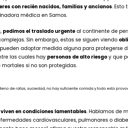
eres con recién nacidos, familias y ancianos
. Esto
dinadora médica en Samos.
s,
pedimos el traslado urgente
al continente de pe
omplejas. Sin embargo, estas se siguen viendo
obl
pueden adoptar medida alguna para protegerse de
ntre las cuales hay
personas de alto riesgo
y que p
mortales si no son protegidas.
lleno de ratas, suciedad, no hay suficiente comida y todo esto pro
.
s
viven en condiciones lamentables
. Hablamos de 
nfermedades cardiovasculares, pulmonares o diabe