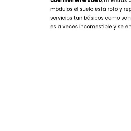
duermen en el suelo
, mientras
módulos el suelo está roto y r
servicios tan básicos como sa
es a veces incomestible y se 