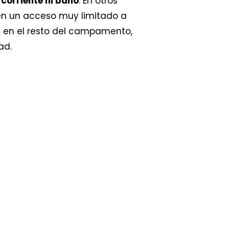
corriente ni baño
. En otros
nen un acceso muy limitado a
 en el resto del campamento,
ad.