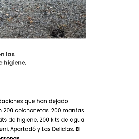
on las
 higiene,
undaciones que han dejado
n 200 colchonetas, 200 mantas
its de higiene, 200 kits de agua
rri, Apartadó y Las Delicias.
El
ersonas.