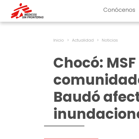
Conócenos
Inicio
>
Actualidad
>
Noticias
Chocó: MSF
comunidade
Baudó afec
inundacion