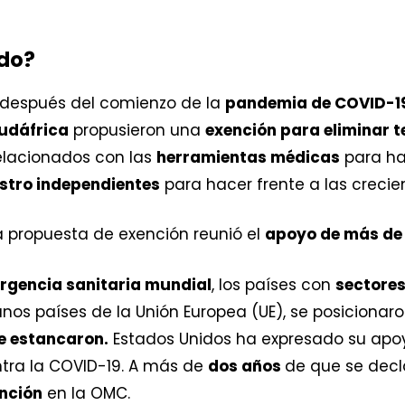
do?
 después del comienzo de la
pandemia de COVID-1
Sudáfrica
propusieron una
exención para eliminar 
elacionados con las
herramientas médicas
para ha
stro independientes
para hacer frente a las creci
a propuesta de exención reunió el
apoyo de más de
rgencia sanitaria mundial
, los países con
sectores
gunos países de la Unión Europea (UE), se posiciona
e estancaron.
Estados Unidos ha expresado su apoy
ntra la COVID-19. A más de
dos años
de que se decl
nción
en la OMC.