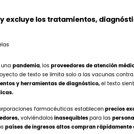
 y excluye los tratamientos, diagnósti
 una
pandemia
, los
proveedores de atención médi
proyecto de texto se limita solo a las vacunas contra
entos y herramientas de diagnóstico,
el texto sie
icas.
orporaciones farmacéuticas establecen
precios ex
edores,
volviéndolos
inasequibles
para las
personas
os
países de ingresos altos compran rápidamente 