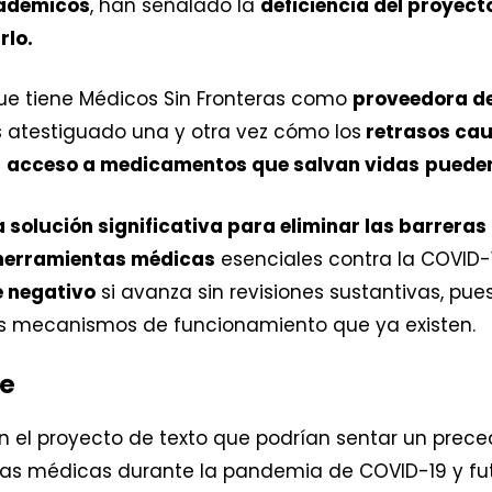
cadémicos
, han señalado la
deficiencia del proyect
rlo.
que tiene Médicos Sin Fronteras como
proveedora d
 atestiguado una y otra vez cómo los
retrasos cau
l
acceso a medicamentos que salvan vidas
pueden
 solución significativa para eliminar las barreras 
 herramientas médicas
esenciales contra la COVID-1
 negativo
si avanza sin revisiones sustantivas, pues
os mecanismos de funcionamiento que ya existen.
ve
 el proyecto de texto que podrían sentar un prece
tas médicas durante la pandemia de COVID-19 y fut