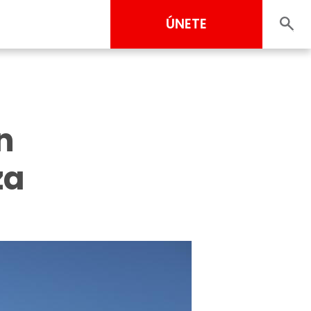
ÚNETE
n
za