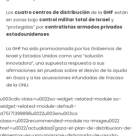
Los
cuatro centros de distribución
de la
GHF
están
en zonas bajo
control militar total de Israel
y
“protegidas” por
contratistas armados privados
estadounidenses
.
La GHF ha sido promocionada por los Gobiernos de
Israel y Estados Unidos como una “solución
innovadora”, una supuesta respuesta a sus
afirmaciones sin pruebas sobre el desvío de la ayuda
en Gaza y a las acusaciones infundadas de fracaso
de la ONU.
u003cdiv class=u0022so-widget-related-module so-
widget-related-module-default-
d75171398898u0022u003enu003ca
class=u0022recommended-module no-imageu0022
href=u0022/actualidad/gaza-el-plan-de-distribucion-de-
alimentos-es-una-masacre-disfrazada-de-ayuda-