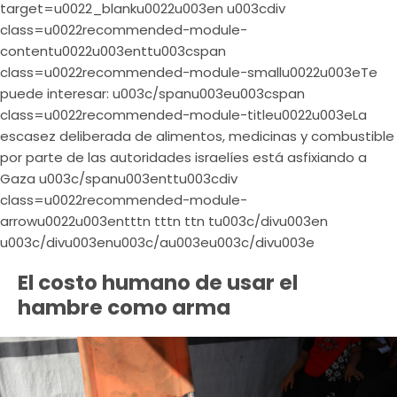
target=u0022_blanku0022u003en u003cdiv
class=u0022recommended-module-
contentu0022u003enttu003cspan
class=u0022recommended-module-smallu0022u003eTe
puede interesar: u003c/spanu003eu003cspan
class=u0022recommended-module-titleu0022u003eLa
escasez deliberada de alimentos, medicinas y combustible
por parte de las autoridades israelíes está asfixiando a
Gaza u003c/spanu003enttu003cdiv
class=u0022recommended-module-
arrowu0022u003entttn tttn ttn tu003c/divu003en
u003c/divu003enu003c/au003eu003c/divu003e
El costo humano de usar el
hambre como arma