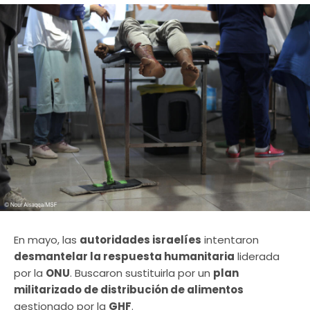
En mayo, las
autoridades israelíes
intentaron
desmantelar la respuesta humanitaria
liderada
por la
ONU
. Buscaron sustituirla por un
plan
militarizado de distribución de alimentos
gestionado por la
GHF
.