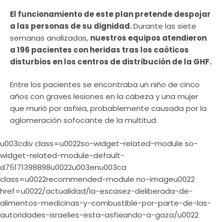
El funcionamiento de este plan pretende despojar
a las personas de su dignidad.
Durante las siete
semanas analizadas,
nuestros equipos atendieron
a 196 pacientes con heridas tras los caóticos
disturbios en los centros de distribución de la GHF.
Entre los pacientes se encontraba un niño de cinco
años con graves lesiones en la cabeza y una mujer
que murió por asfixia, probablemente causada por la
aglomeración sofocante de la multitud.
u003cdiv class=u0022so-widget-related-module so-
widget-related-module-default-
d75171398898u0022u003enu003ca
class=u0022recommended-module no-imageu0022
href=u0022/actualidad/la-escasez-deliberada-de-
alimentos-medicinas-y-combustible-por-parte-de-las-
autoridades-israelies-esta-asfixiando-a-gaza/u0022