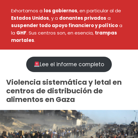
Exhortamos a
los gobiernos
, en particular al de
Estados Unidos
, y a
donantes privados
a
suspender todo apoyo financiero y político
a
la
GHF
. Sus centros son, en esencia,
trampas
mortales
.
Lee el informe completo
Violencia sistemática y letal en
centros de distribución de
alimentos en Gaza