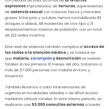
con heridas de bala, víctimas de
artefactos
explosivos
improvisados, de
torturas
, supervivientes
de
violencia sexual
con traumas físicos y mentales
graves. Entre junio y octubre, hemos contabilizado 82
ataques a aldeas, 68 incidentes de otro tipo y 21
desplazamientos masivos de población, con un total
de 222 civiles muertos.
Este nivel de violencia también complica el
acceso de
los civiles a la atención médica
y se traduce en
que
malaria,
sarampión
y desnutrición
se vuelven
fatales. En los primeros 10 meses del año, tratamos a
más de 57.000 personas con malaria en Koro y
Douentza.
También llevamos a cabo intervenciones de
urgencia en localidades aisladas o de difícil acceso
mediante clínicas móviles. En este mismo periodo, se
realizaron casi
53.000 consultas externas
a través