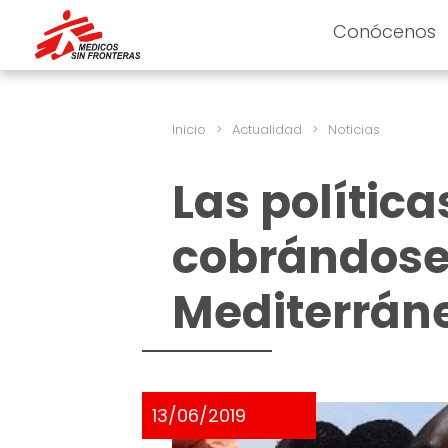
Conócenos
Inicio
>
Actualidad
>
Noticias
Las polític
cobrándose 
Mediterráne
13/06/2019