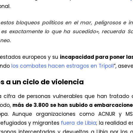
onal.
stos bloqueos políticos en el mar, peligrosos e 
 es exactamente lo que ha sucedido», recuerda S
áneo.
os estados europeos y su
incapacidad para poner las
ando
los combates hacen estragos en Trípoli
”, aseve
 a un ciclo de violencia
la cifra de personas vulnerables que han tratado
iodo,
más de 3.800 se han subido a embarcacione
ropa. Aunque organizaciones como ACNUR y MSF
refugiados y migrantes
fuera de Libia
; la realidad 
rsonas interceptadas y devueltas a Libia por los 