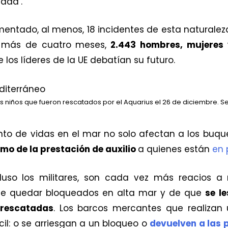
dad’.
entado, al menos, 18 incidentes de esta naturaleza.
, más de cuatro meses,
2.443 hombres, mujeres 
los líderes de la UE debatían su futuro.
 niños que fueron rescatados por el Aquarius el 26 de diciembre. Se
to de vidas en el mar no solo afectan a los buqu
smo de la prestación de auxilio
a quienes están
en 
cluso los militares, son cada vez más reacios a 
o de quedar bloqueados en alta mar y de que
se l
 rescatadas
. Los barcos mercantes que realiza
il: o se arriesgan a un bloqueo o
devuelven a las 