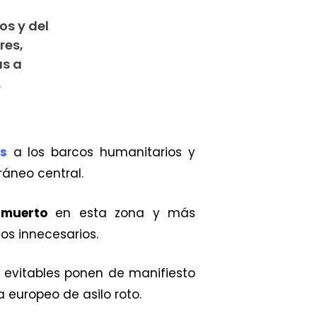
os y del
res,
as a
.
os
a los barcos humanitarios y
ráneo central.
 muerto
en esta zona y más
tos innecesarios.
 evitables ponen de manifiesto
 europeo de asilo roto.