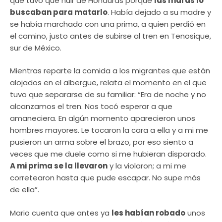
que tuvo que huir de Honduras porque
las maras lo
buscaban para matarlo
. Había dejado a su madre y
se había marchado con una prima, a quien perdió en
el camino, justo antes de subirse al tren en Tenosique,
sur de México.
Mientras reparte la comida a los migrantes que están
alojados en el albergue, relata el momento en el que
tuvo que separarse de su familiar: “Era de noche y no
alcanzamos el tren. Nos tocó esperar a que
amaneciera. En algún momento aparecieron unos
hombres mayores. Le tocaron la cara a ella y a mi me
pusieron un arma sobre el brazo, por eso siento a
veces que me duele como si me hubieran disparado.
A mi prima se la llevaron
y la violaron; a mi me
corretearon hasta que pude escapar. No supe más
de ella”.
Mario cuenta que antes ya
les habían robado
unos