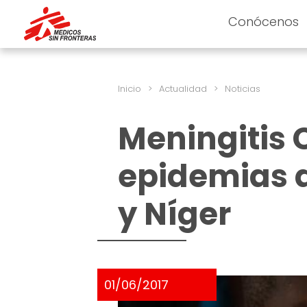
Conócenos
Inicio
>
Actualidad
>
Noticias
Meningitis 
epidemias d
y Níger
01/06/2017