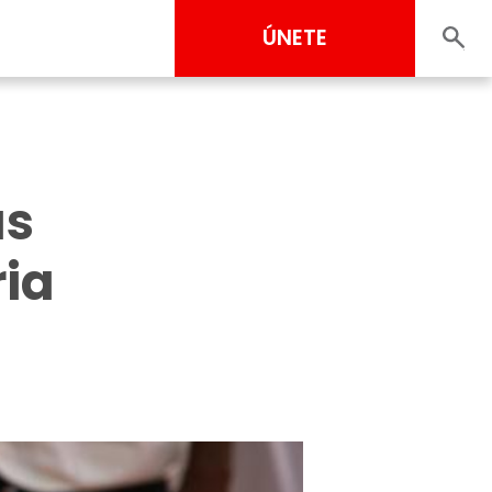
ÚNETE
as
ria