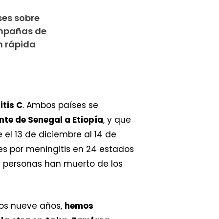
es sobre
ampañas de
n rápida
tis C
. Ambos países se
ente de Senegal a Etiopía
, y que
e el 13 de diciembre al 14 de
es por meningitis en 24 estados
79 personas han muerto de los
mos nueve años,
hemos