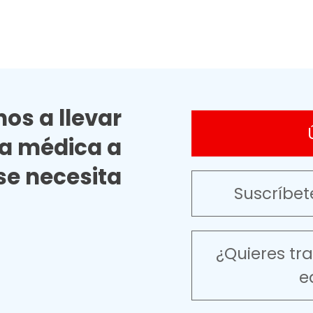
os a llevar
ia médica a
e necesita
Suscríbet
¿Quieres tr
e