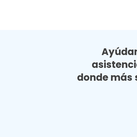
Ayúdan
asistenc
donde más s