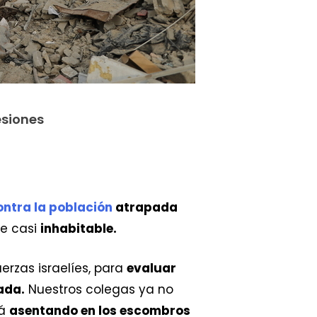
esiones
ontra la población
atrapada
ce casi
inhabitable.
uerzas israelíes, para
evaluar
ada.
Nuestros colegas ya no
tá
asentando en los escombros