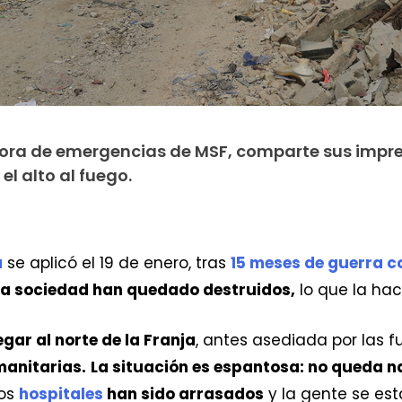
dora de emergencias de MSF, comparte sus impr
el alto al fuego.
a
se aplicó el 19 de enero, tras
15 meses de guerra c
a sociedad han quedado destruidos,
lo que la ha
gar al norte de la Franja
, antes asediada por las f
manitarias.
La situación es espantosa: no queda n
los
hospitales
han sido arrasados
y la gente se es