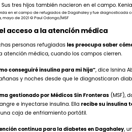
su vida en el campo de refugiados de Dagahaley y fue diagnosticada con
a, mayo de 2021
© Paul Odongo/MSF
el acceso a la atención médica
uchas personas refugiadas
les preocupa saber cóm
 la atención médica, cuando los campos cierren.
o conseguiré insulina para mi hija”
, dice Isnina A
mañanas y noches desde que le diagnosticaron diabe
a gestionado por Médicos Sin Fronteras
(MSF), d
ngre e inyectarse insulina. Ella
recibe su insulina 
una caja de enfriamiento portátil.
ención continua para la diabetes en Dagahaley
, 