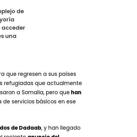
mplejo de
yoría
e acceder
es una
ara que regresen a sus países
as refugiadas que actualmente
saron a Somalia, pero que
han
da de servicios básicos en ese
iados de Dadaab
, y han llegado
el reciente
anuncio del