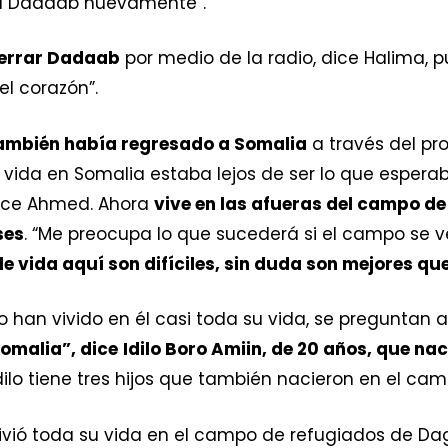
 a Dadaab nuevamente”.
 cerrar Dadaab
por medio de la radio, dice Halima, 
el corazón”.
ambién había regresado a Somalia
a través del pr
a vida en Somalia estaba lejos de ser lo que espera
dice Ahmed. Ahora
vive en las afueras del campo d
ses
. “Me preocupa lo que sucederá si el campo se ve
e vida aquí son difíciles, sin duda son mejores qu
 han vivido en él casi toda su vida, se preguntan 
omalia”, dice
Idilo Boro Amiin, de 20 años, que na
ilo tiene tres hijos que también nacieron en el cam