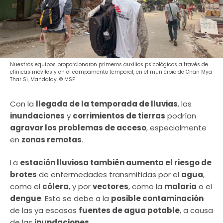
Nuestros equipos proporcionaron primeros auxilios psicológicos a través de
clínicas móviles y en el campamento temporal, en el municipio de Chan Mya
Thar Si, Mandalay. © MSF
Con la
llegada de la temporada de lluvias
, las
inundaciones
y
corrimientos de tierras
podrían
agravar los problemas de acceso
, especialmente
en
zonas remotas
.
La
estación lluviosa también aumenta el riesgo de
brotes
de enfermedades transmitidas por el
agua
,
como el
cólera
, y por
vectores
, como la
malaria
o el
dengue
. Esto se debe a la
posible contaminación
de las ya escasas
fuentes de agua potable
, a causa
de las
inundaciones
.