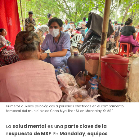
Primeros auxilios psicológicos a personas afectadas en el campamento
temporal del municipio de Chan Mya Thar Si, en Mandalay. © MSF
La
salud mental
es una
parte clave de la
respuesta de MSF
. En
Mandalay
,
equipos