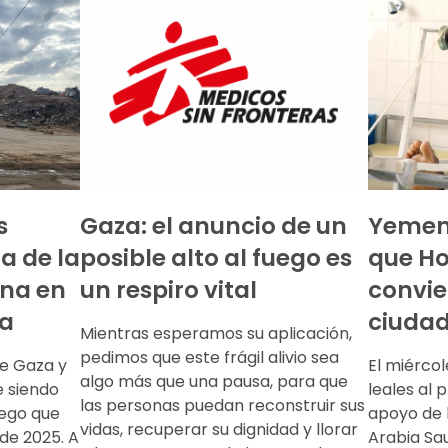
s
Gaza: el anuncio de un
Yemen
a de la
posible alto al fuego es
que Ho
ina en
un respiro vital
convie
ia
ciudad
Mientras esperamos su aplicación,
pedimos que este frágil alivio sea
de Gaza y
El miércol
algo más que una pausa, para que
e siendo
leales al 
las personas puedan reconstruir sus
fuego que
apoyo de l
vidas, recuperar su dignidad y llorar
de 2025. A
Arabia Sau