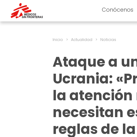
Conócenos
Inicio
>
Actualidad
>
Noticias
Ataque a un
Ucrania: «P
la atención
necesitan e
reglas de l