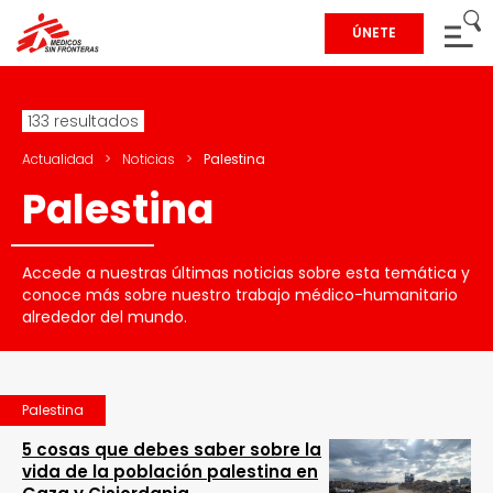
ÚNETE
133 resultados
Actualidad
>
Noticias
>
Palestina
Palestina
Accede a nuestras últimas noticias sobre esta temática y
conoce más sobre nuestro trabajo médico-humanitario
alrededor del mundo.
Palestina
5 cosas que debes saber sobre la
vida de la población palestina en