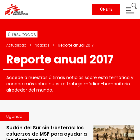
ÚNETE
6 resultados
Actualidad
>
Noticias
>
Reporte anual 2017
Reporte anual 2017
Accede a nuestras últimas noticias sobre esta temática y
conoce más sobre nuestro trabajo médico-humanitario
alrededor del mundo.
Uganda
Sudán del Sur sin fronteras: los
esfuerzos de MSF para ayudar a