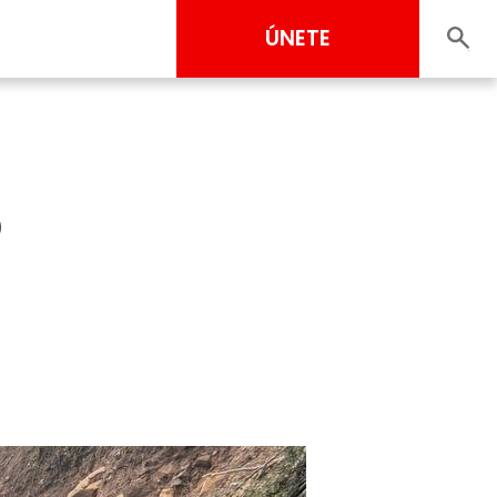
ÚNETE
o