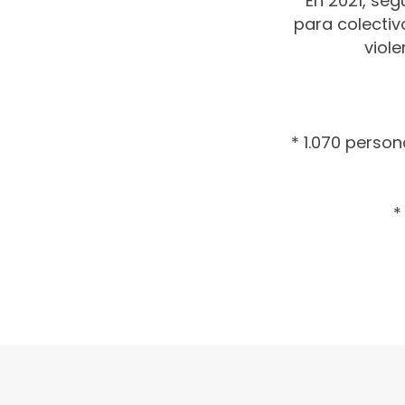
En 2021, seg
para colectiv
viol
* 1.070 person
*