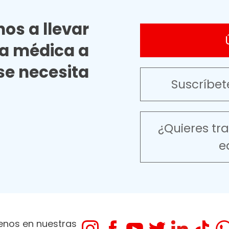
os a llevar
ia médica a
e necesita
Suscríbet
¿Quieres tr
e
enos en nuestras