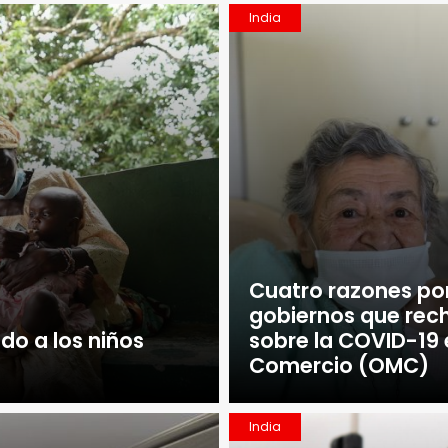
India
Cuatro razones por
gobiernos que rech
do a los niños
sobre la COVID-19 
Comercio (OMC)
India