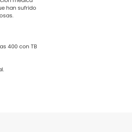
ención médica
ue han sufrido
osas.
llas 400 con TB
l.