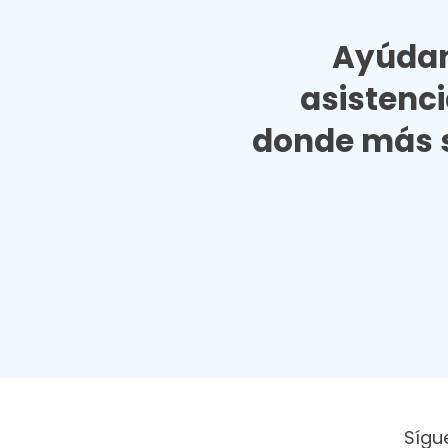
Ayúdan
asistenc
donde más s
Sígu